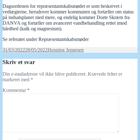
Dagsordenen for repræsentantskabsmødet er som beskrevet i
vedtægterne, herudover kommer kommunen og fortæller om status
på indsatsplaner med mere, og endelig kommer Dorte Skræm fra
DANVA og fortæller om avanceret vandbehandling rettet imod
hårdhed (kalk og magnesium).
Se referatet under Repræsentantskabsmøder
Udgivet
Forfatter
31/03/2022
28/05/2022
Henning Jeppesen
i
Skriv et svar
Din e-mailadresse vil ikke blive publiceret.
Krævede felter er
markeret med
*
Kommentar
*