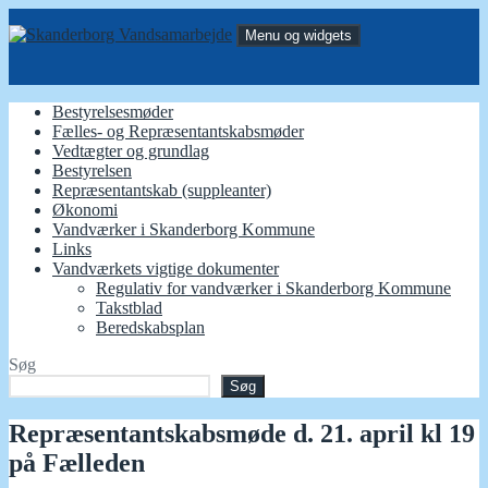
Hop
til
Menu og widgets
indhold
Skanderborg Vandsamarbejde
Samarbejde for alle vandværker i Skanderborg Kommune
Bestyrelsesmøder
Fælles- og Repræsentantskabsmøder
Vedtægter og grundlag
Bestyrelsen
Repræsentantskab (suppleanter)
Økonomi
Vandværker i Skanderborg Kommune
Links
Vandværkets vigtige dokumenter
Regulativ for vandværker i Skanderborg Kommune
Takstblad
Beredskabsplan
Søg
Søg
Repræsentantskabsmøde d. 21. april kl 19
på Fælleden