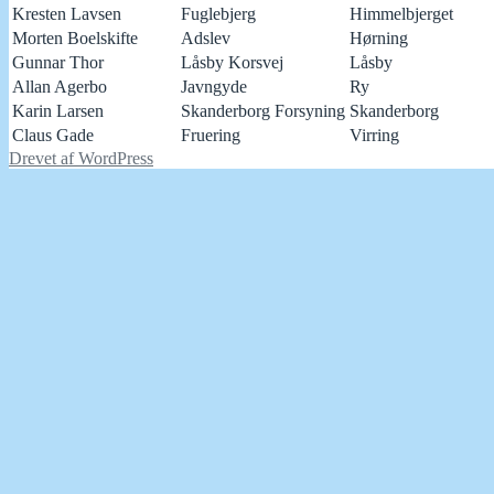
Kresten Lavsen
Fuglebjerg
Himmelbjerget
Morten Boelskifte
Adslev
Hørning
Gunnar Thor
Låsby Korsvej
Låsby
Allan Agerbo
Javngyde
Ry
Karin Larsen
Skanderborg Forsyning
Skanderborg
Claus Gade
Fruering
Virring
Drevet af WordPress