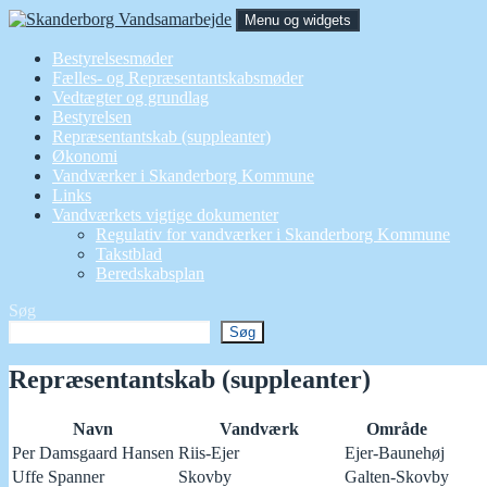
Hop
Menu og widgets
til
indhold
Skanderborg Vandsamarbejde
Samarbejde for alle vandværker i Skanderborg Kommune
Bestyrelsesmøder
Fælles- og Repræsentantskabsmøder
Vedtægter og grundlag
Bestyrelsen
Repræsentantskab (suppleanter)
Økonomi
Vandværker i Skanderborg Kommune
Links
Vandværkets vigtige dokumenter
Regulativ for vandværker i Skanderborg Kommune
Takstblad
Beredskabsplan
Søg
Søg
Repræsentantskab (suppleanter)
Navn
Vandværk
Område
Per Damsgaard Hansen
Riis-Ejer
Ejer-Baunehøj
Uffe Spanner
Skovby
Galten-Skovby